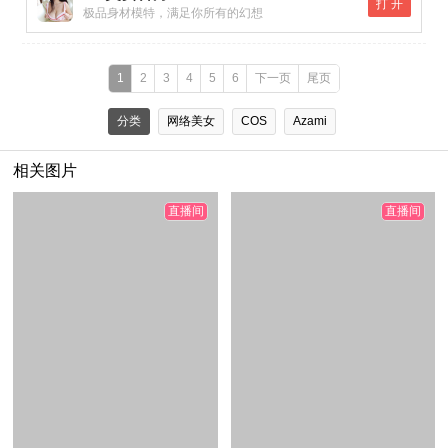
打 开
极品身材模特，满足你所有的幻想
1
2
3
4
5
6
下一页
尾页
分类
网络美女
COS
Azami
相关图片
直播间
直播间