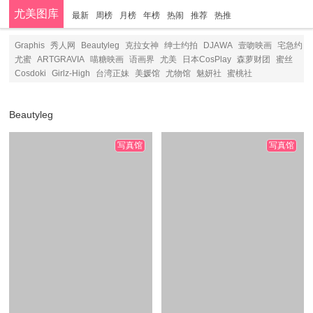
尤美图库
最新
周榜
月榜
年榜
热闹
推荐
热推
分类
Graphis
秀人网
Beautyleg
克拉女神
绅士约拍
DJAWA
壹吻映画
宅急约
尤蜜
ARTGRAVIA
喵糖映画
语画界
尤美
日本CosPlay
森萝财团
蜜丝
Cosdoki
Girlz-High
台湾正妹
美媛馆
尤物馆
魅妍社
蜜桃社
Beautyleg
写真馆
写真馆